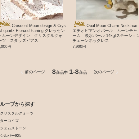
Crescent Moon design & Crys
Opal Moon Charm Necklace
tal quartz Pierced Earring クレッセン
エチオピアンオパール ムーンチャ
トムーンデザイン クリスタルクォ
ーム 淡水パール 14kgfステーショ
ーツ スタッズピアス
チェーンネックレス
4,000円
7,900円
8
1-8
前のページ
次のページ
商品中
商品
グループから探す
クリスタルクォーツ
ターコイズ
ジェムストーン
シルバー925