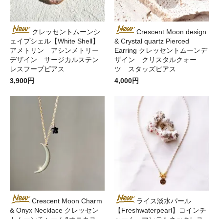
クレッセントムーンシ
Crescent Moon design
ェイプシェル【White Shell】
& Crystal quartz Pierced
アメトリン アシンメトリー
Earring クレッセントムーンデ
デザイン サージカルステン
ザイン クリスタルクォー
レスフープピアス
ツ スタッズピアス
3,900円
4,000円
Crescent Moon Charm
ライス淡水パール
& Onyx Necklace クレッセン
【Freshwaterpearl】コインチ