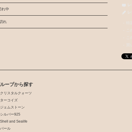
レ
切れ中
レ
切れ
特
こ
こ
買
グループから探す
クリスタルクォーツ
ターコイズ
ジェムストーン
シルバー925
Shell and Sealife
パール