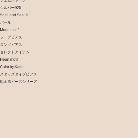
ジェムストーン
シルバー925
Shell and Sealife
パール
Moon motif
フープピアス
ロングピアス
セレクトアイテム
Heart motif
Calm by Kaiori
スタッズタイプピアス
彫金風ビーズシリーズ