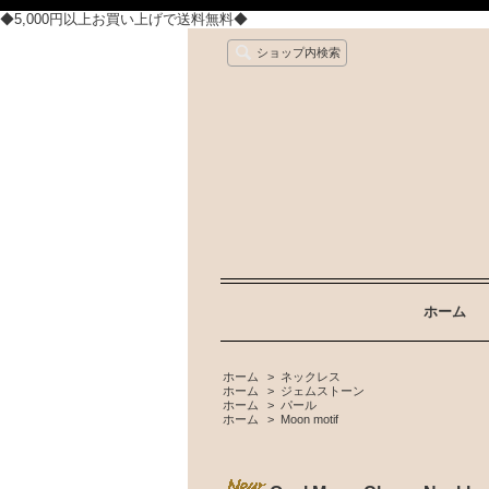
◆5,000円以上お買い上げで送料無料◆
ショップ内検索
ホーム
ホーム
>
ネックレス
ホーム
>
ジェムストーン
ホーム
>
パール
ホーム
>
Moon motif