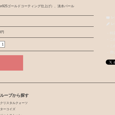
ilver925ゴールドコーティング仕上げ）、淡水パール
レ
レ
00円
特
こ
こ
買
グループから探す
クリスタルクォーツ
ターコイズ