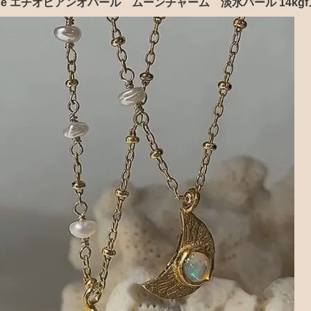
 Necklace エチオピアンオパール ムーンチャーム 淡水パール 1