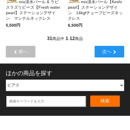
mix淡水パール & ラピ
mix淡水パール【Keshi
スラズリビーズ【Fresh water
pearl】ステーションデザイ
pearl】ステーションデザイ
ン 14kgfチューブビーズネッ
ン マンテルネックレス
クレス
5,500円
6,500円
31
1
12
商品中
-
商品
前へ
次へ
ほかの商品を探す
検索