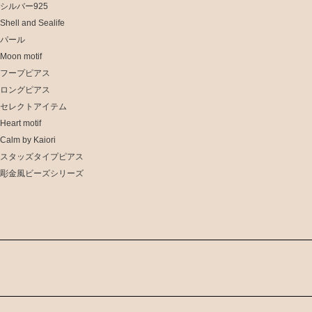
シルバー925
Shell and Sealife
パール
Moon motif
フープピアス
ロングピアス
セレクトアイテム
Heart motif
Calm by Kaiori
スタッズタイプピアス
彫金風ビーズシリーズ