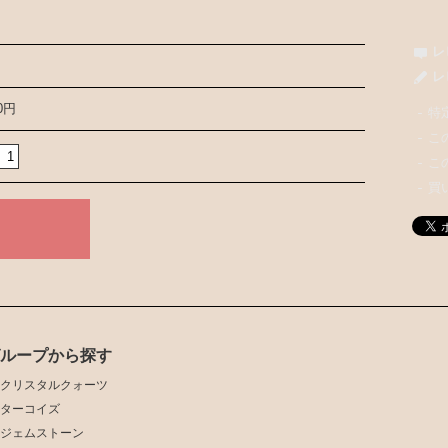
レ
レ
00円
特
こ
こ
買
グループから探す
クリスタルクォーツ
ターコイズ
ジェムストーン