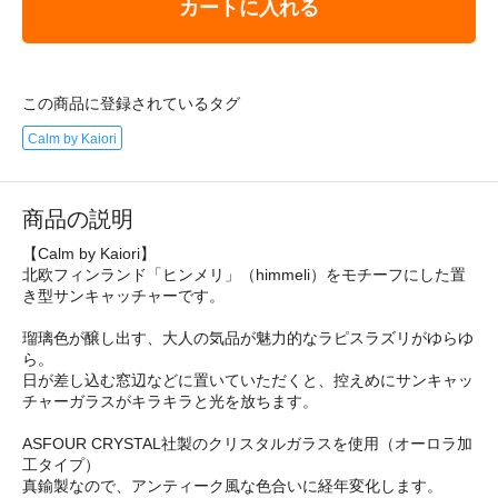
カートに入れる
この商品に登録されているタグ
Calm by Kaiori
商品の説明
【Calm by Kaiori】
北欧フィンランド「ヒンメリ」（himmeli）をモチーフにした置
き型サンキャッチャーです。
瑠璃色が醸し出す、大人の気品が魅力的なラピスラズリがゆらゆ
ら。
日が差し込む窓辺などに置いていただくと、控えめにサンキャッ
チャーガラスがキラキラと光を放ちます。
ASFOUR CRYSTAL社製のクリスタルガラスを使用（オーロラ加
工タイプ）
真鍮製なので、アンティーク風な色合いに経年変化します。