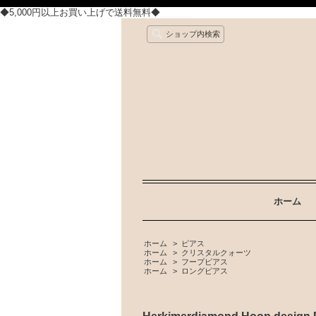
◆5,000円以上お買い上げで送料無料◆
ショップ内検索
ホーム
ホーム
>
ピアス
ホーム
>
クリスタルクォーツ
ホーム
>
フープピアス
ホーム
>
ロングピアス
Herkimerdiamond Hoop d