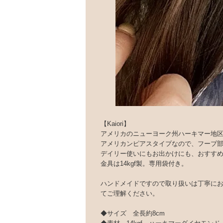
【Kaiori】
アメリカのニューヨーク州ハーキマー地
アメリカンピアスタイプなので、フープ部
デイリー使いにもお出かけにも、おすす
金具は14kgf製。専用袋付き。
ハンドメイドですので取り扱いは丁寧に
てご理解ください。
◆サイズ 全長約8cm