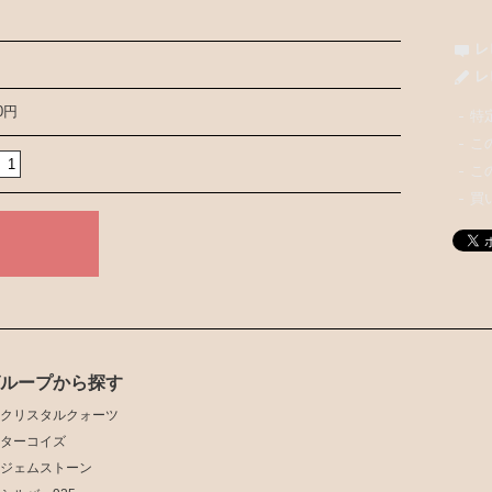
レ
レ
00円
特
こ
こ
買
グループから探す
クリスタルクォーツ
ターコイズ
ジェムストーン