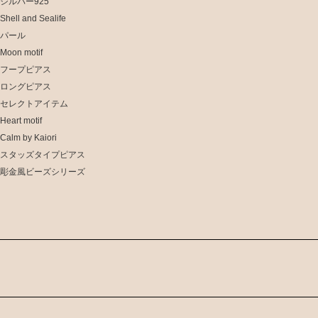
シルバー925
Shell and Sealife
パール
Moon motif
フープピアス
ロングピアス
セレクトアイテム
Heart motif
Calm by Kaiori
スタッズタイプピアス
彫金風ビーズシリーズ