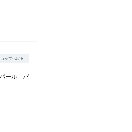
ショップへ戻る
ce 淡水パール バ